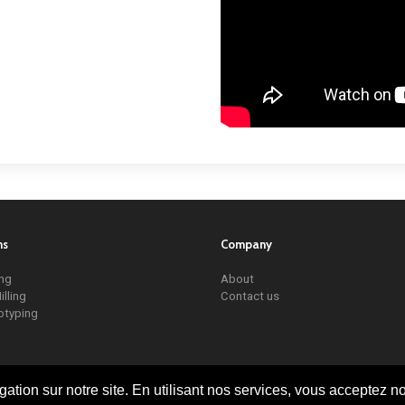
ns
Company
ing
About
illing
Contact us
otyping
tion sur notre site. En utilisant nos services, vous acceptez not
tion sur notre site. En utilisant nos services, vous acceptez not