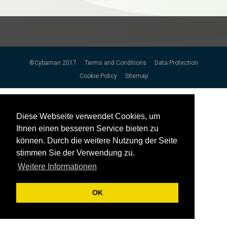
©Cybaman 2017
Terms and Conditions
Data Protection
Cookie Policy
Sitemap
Diese Webseite verwendet Cookies, um
Diese Webseite verwendet Cookies, um
Ihnen einen besseren Service bieten zu
Ihnen einen besseren Service bieten zu
können. Durch die weitere Nutzung der Seite
können. Durch die weitere Nutzung der Seite
stimmen Sie der Verwendung zu.
stimmen Sie der Verwendung zu.
Weitere Informationen
Weitere Informationen
OK
OK